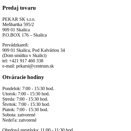
Predaj tovaru
PEKAR SK s.r.o.
Meňhartka 595/2
909 01 Skalica
P.O.BOX 176 – Skalica
Prevádzkareň:
909 01 Skalica, Pod Kalváriou 34
(Dom smútku v Skalici)
tel: +421 917 460 338
e-mail: pekarsi@centrum.sk
Otváracie hodiny
Pondelok: 7:00 - 15:30 hod.
Utorok: 7:00 - 15:30 hod.
Streda: 7:00 - 15:30 hod.
Štvrtok: 7:00 - 15:30 hod.
Piatok: 7:00 - 15:30 hod.
Sobota: zatvorené
Nedeľa: zatvorené
Obedová prestávka: 11:00 - 11:30 hod.