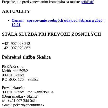
Prepáčte, ale pred zanechaním komentára sa musíte
prihlásiť
.
AKTUALITY
Oznam – spracovanie osobných údajov
6. februára 2026 -
19:21
STÁLA SLUŽBA PRI PREVOZE ZOSNULÝCH
+421 907 928 212
+421 907 079 862
Pohrebná služba Skalica
PEKARr s.r.o.
Meňhartka 595/2
909 01 Skalica
P.O.BOX 176 – Skalica
Prevádzkareň:
909 01 Skalica, Pod Kalváriou 34
(Dom smútku v Skalici)
tel: +421 907 344 041
e-mail: pekarsi@centrum.sk