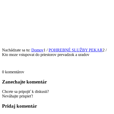
Nachádzate sa tu:
Domov
1
/
POHREBNÉ SLUŽBY PEKAR
2
/
Kto moze vstupovat do priestorov prevadzok a uradov
0
komentárov
Zanechajte komentár
Chcete sa pripojiť k diskusii?
Neváhajte prispieť!
Pridaj komentár