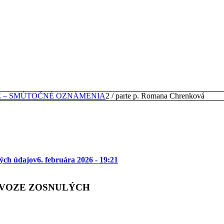
E – SMÚTOČNÉ OZNÁMENIA
2
/
parte p. Romana Chrenková
ých údajov
6. februára 2026 - 19:21
EVOZE ZOSNULÝCH