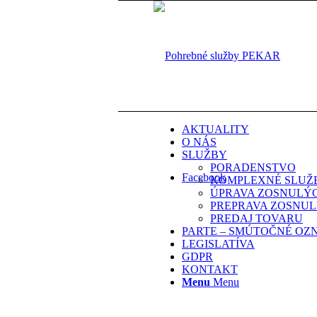
AKTUALITY
O NÁS
SLUŽBY
PORADENSTVO
Facebook
KOMPLEXNÉ SLUŽ
ÚPRAVA ZOSNULÝ
PREPRAVA ZOSNU
PREDAJ TOVARU
PARTE – SMÚTOČNÉ OZ
LEGISLATÍVA
GDPR
KONTAKT
Menu
Menu