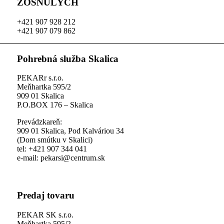
ZOSNULÝCH
+421 907 928 212
+421 907 079 862
Pohrebná služba Skalica
PEKARr s.r.o.
Meňhartka 595/2
909 01 Skalica
P.O.BOX 176 – Skalica
Prevádzkareň:
909 01 Skalica, Pod Kalváriou 34
(Dom smútku v Skalici)
tel: +421 907 344 041
e-mail: pekarsi@centrum.sk
Predaj tovaru
PEKAR SK s.r.o.
Meňhartka 595/2