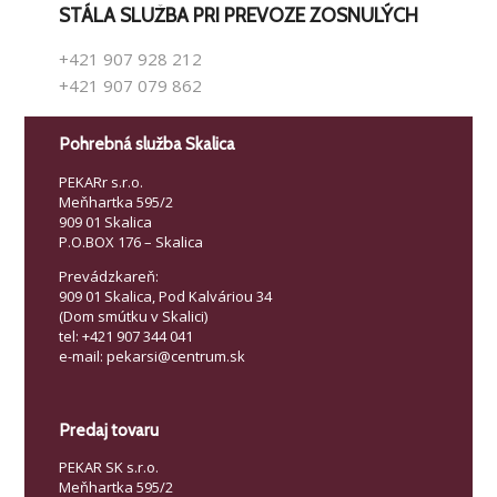
STÁLA SLUŽBA PRI PREVOZE ZOSNULÝCH
+421 907 928 212
+421 907 079 862
Pohrebná služba Skalica
PEKARr s.r.o.
Meňhartka 595/2
909 01 Skalica
P.O.BOX 176 – Skalica
Prevádzkareň:
909 01 Skalica, Pod Kalváriou 34
(Dom smútku v Skalici)
tel: +421 907 344 041
e-mail: pekarsi@centrum.sk
Predaj tovaru
PEKAR SK s.r.o.
Meňhartka 595/2