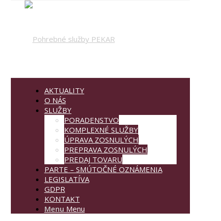
AKTUALITY
O NÁS
SLUŽBY
PORADENSTVO
Facebook
KOMPLEXNÉ SLUŽBY
ÚPRAVA ZOSNULÝCH
PREPRAVA ZOSNULÝCH
PREDAJ TOVARU
PARTE – SMÚTOČNÉ OZNÁMENIA
LEGISLATÍVA
GDPR
KONTAKT
Menu
Menu