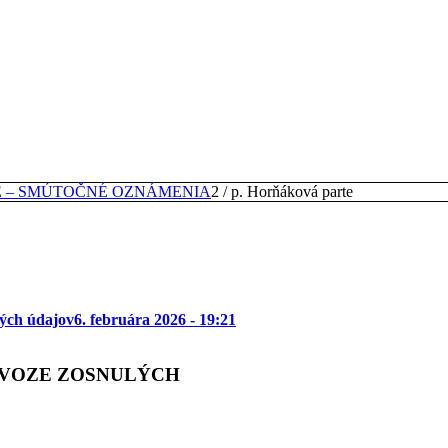
E – SMÚTOČNÉ OZNÁMENIA
2
/
p. Horňáková parte
ých údajov
6. februára 2026 - 19:21
EVOZE ZOSNULÝCH