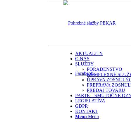
AKTUALITY
O NÁS
SLUŽBY
PORADENSTVO
Facebook
KOMPLEXNÉ SLUŽ
ÚPRAVA ZOSNULÝ
PREPRAVA ZOSNU
PREDAJ TOVARU
PARTE – SMÚTOČNÉ OZ
LEGISLATÍVA
GDPR
KONTAKT
Menu
Menu