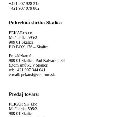
+421 907 928 212
+421 907 079 862
Pohrebná služba Skalica
PEKARr s.r.o.
Meňhartka 595/2
909 01 Skalica
P.O.BOX 176 – Skalica
Prevádzkareň:
909 01 Skalica, Pod Kalváriou 34
(Dom smútku v Skalici)
tel: +421 907 344 041
e-mail: pekarsi@centrum.sk
Predaj tovaru
PEKAR SK s.r.o.
Meňhartka 595/2
909 01 Skalica